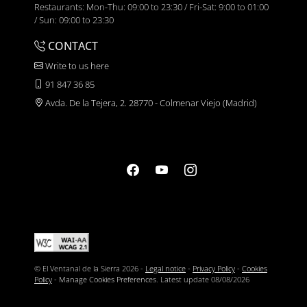
Restaurants: Mon-Thu: 09:00 to 23:30 / Fri-Sat: 9:00 to 01:00
/ Sun: 09:00 to 23:30
CONTACT
Write to us here
91 847 36 85
Avda. De la Tejera, 2. 28770 - Colmenar Viejo (Madrid)
© El Ventanal de la Sierra 2026 -
Legal notice
-
Privacy Policy
-
Cookies
Policy
-
Manage Cookies Preferences
. Latest update
08/08/2026