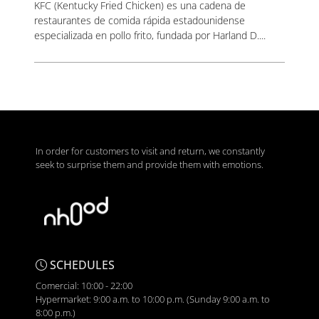
KFC (Kentucky Fried Chicken) es una cadena de
restaurantes de comida rápida estadounidense
especializada en pollo frito, fundada por Harland D....
In order for customers to visit and return, we constantly
seek to surprise them and provide them with emotions.
SCHEDULES
Comercial: 10:00 - 22:00
Hypermarket: 9:00 a.m. to 10:00 p.m. (Sunday 9:00 a.m. to
8:00 p.m.)