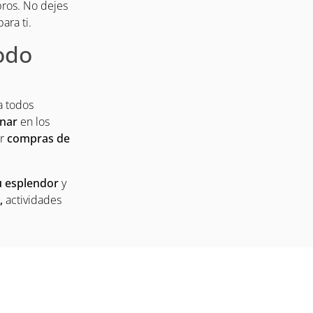
ros. No dejes
ra ti.
todo
a todos
enar
en los
er
compras de
su esplendor
y
,
actividades