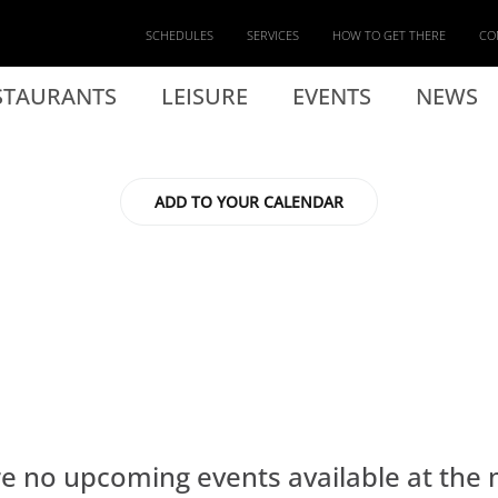
SCHEDULES
SERVICES
HOW TO GET THERE
CO
STAURANTS
LEISURE
EVENTS
NEWS
ADD TO YOUR CALENDAR
re no upcoming events available at the