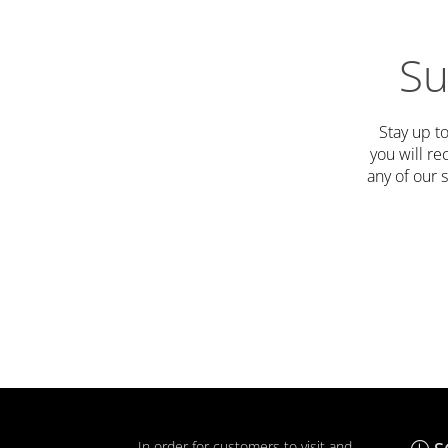
Su
Stay up t
you will re
any of our s
In order for customers to visit and