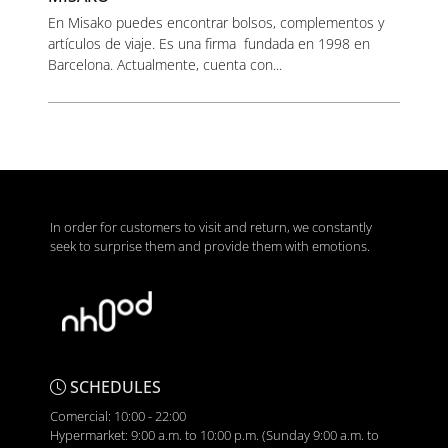
En Misako puedes encontrar bolsos, complementos y
artículos de viaje. Es una firma fundada en 1998 en
Barcelona. Actualmente, cuenta con...
In order for customers to visit and return, we constantly
seek to surprise them and provide them with emotions.
SCHEDULES
Comercial: 10:00 - 22:00
Hypermarket: 9:00 a.m. to 10:00 p.m. (Sunday 9:00 a.m. to