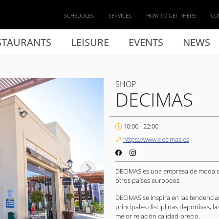
SCHEDULES
SERVICES
HOW TO GET THERE
CO
STAURANTS
LEISURE
EVENTS
NEWS
SHOP
DECIMAS
10:00 - 22:00
https://www.decimas.es
DECIMAS es una empresa de moda de
otros países europeos.
DECIMAS se inspira en las tendencias
principales disciplinas deportivas, 
mejor relación calidad-precio.