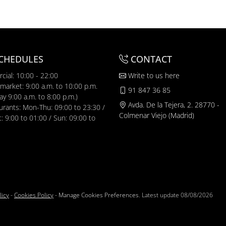
CHEDULES
CONTACT
cial: 10:00 - 22:00
Write to us here
market: 9:00 a.m. to 10:00 p.m.
91 847 36 85
y 9:00 a.m. to 8:00 p.m.)
Avda. De la Tejera, 2. 28770 -
urants: Mon-Thu: 09:00 to 23:30 /
Colmenar Viejo (Madrid)
t: 9:00 to 01:00 / Sun: 09:00 to
licy
-
Cookies Policy
-
Manage Cookies Preferences
. Latest update
08/08/2026