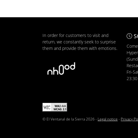
In order for customers to visit and
S
return, we constantly seek to surprise
Comer
them and provide them with emotions.
Hyper
(Sunda
Resta
Fri-Sa
23:30
© El Ventanal de la Sierra 2026 -
Legal notice
-
Privacy Po