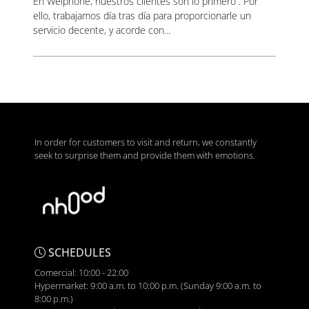
En Weiphone, nuestros clientes son lo primero . Por
ello, trabajamos día tras día para proporcionarle un
servicio decente, y acorde con...
In order for customers to visit and return, we constantly
seek to surprise them and provide them with emotions.
SCHEDULES
Comercial: 10:00 - 22:00
Hypermarket: 9:00 a.m. to 10:00 p.m. (Sunday 9:00 a.m. to
8:00 p.m.)