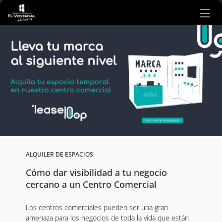
Ir al contenido principal
ALQUILER DE ESPACIOS
Cómo dar visibilidad a tu negocio
cercano a un Centro Comercial
Los centros comerciales pueden ser una gran
amenaza para los negocios de toda la vida que están