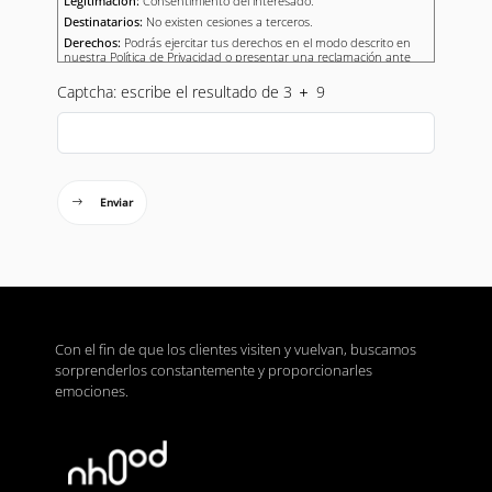
Legitimación:
Consentimiento del interesado.
Destinatarios:
No existen cesiones a terceros.
Derechos:
Podrás ejercitar tus derechos en el modo descrito en
nuestra Política de Privacidad o presentar una reclamación ante
una autoridad de control.
Captcha: escribe el resultado de 3
9
Enviar
Con el fin de que los clientes visiten y vuelvan, buscamos
sorprenderlos constantemente y proporcionarles
emociones.