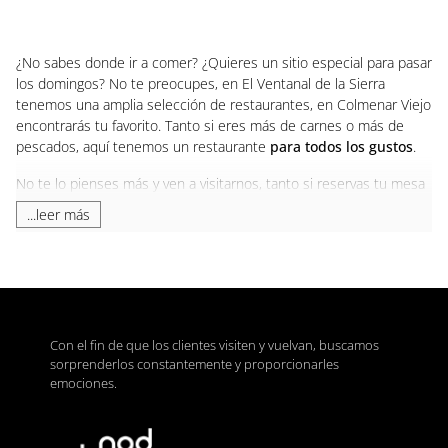
¿No sabes donde ir a comer? ¿Quieres un sitio especial para pasar
los domingos? No te preocupes, en El Ventanal de la Sierra
tenemos una amplia selección de restaurantes, en Colmenar Viejo
encontrarás tu favorito. Tanto si eres más de carnes o más de
pescados, aquí tenemos un restaurante
para todos los gustos
.
No te lo pienses más y ven a visitarnos, tanto si reservas tu mesa
como si no, encontrarás un lugar donde comer o cenar sin
...leer más
problemas.
Mejores restaurantes en Colmenar
Viejo
No importa lo que te guste, aquí te presentamos los mejores
Con el fin de que los clientes visiten y vuelvan, buscamos
restaurantes de Colmenar Viejo. Si eres un aficionado de la
sorprenderlos constantemente y proporcionarles
comida italiana
, seguro que ya conoces
La Tagliatella
, el mejor
emociones.
sitio para disfrutar de una verdadera
pizza italiana
, así como la
pasta más sabrosa
con la mayor variedad de salsas para
acompañar.