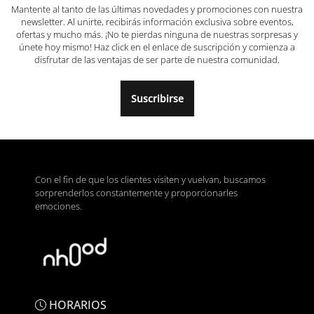
Mantente al tanto de las últimas novedades y promociones con nuestra
newsletter. Al unirte, recibirás información exclusiva sobre eventos,
ofertas y mucho más. ¡No te pierdas ninguna de nuestras sorpresas y
únete hoy mismo! Haz click en el enlace de suscripción y comienza a
disfrutar de las ventajas de ser parte de nuestra comunidad.
Suscribirse
Con el fin de que los clientes visiten y vuelvan, buscamos
sorprenderlos constantemente y proporcionarles
emociones.
HORARIOS