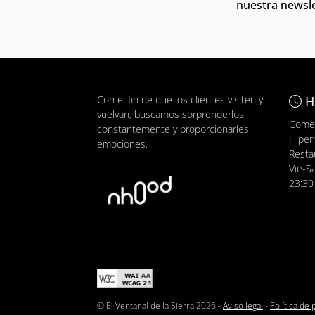
nuestra newsle
Con el fin de que los clientes visiten y
H
vuelvan, buscamos sorprenderlos
Comer
constantemente y proporcionarles
Hiper
emociones.
Resta
Vie-S
23:30
© El Ventanal de la Sierra 2026 -
Aviso legal
-
Política de 