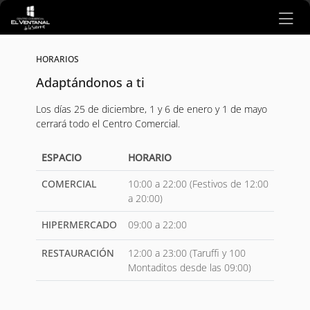
Ir al contenido principal
HORARIOS
Adaptándonos a ti
Los días 25 de diciembre, 1 y 6 de enero y 1 de mayo
cerrará todo el Centro Comercial.
ESPACIO
HORARIO
COMERCIAL
10:00 a 22:00 (Festivos de 12:00
a 20:00)
HIPERMERCADO
09:00 a 22:00
RESTAURACIÓN
12:00 a 23:00 (Taruffi y 100
Montaditos desde las 09:00)