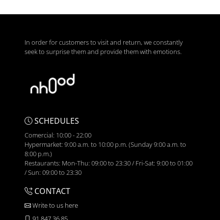
In order for customers to visit and return, we constantly
seek to surprise them and provide them with emotions.
SCHEDULES
Comercial: 10:00 - 22:00
Hypermarket: 9:00 a.m. to 10:00 p.m. (Sunday 9:00 a.m. to
8:00 p.m.)
Restaurants: Mon-Thu: 09:00 to 23:30 / Fri-Sat: 9:00 to 01:00
/ Sun: 09:00 to 23:30
CONTACT
Write to us here
91 847 36 85