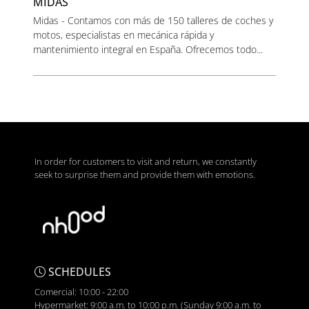
MIDAS
Midas - Contamos con más de 150 talleres de coches y
motos, especialistas en mecánica rápida y
mantenimiento integral en España. Ofrecemos todo...
In order for customers to visit and return, we constantly
seek to surprise them and provide them with emotions.
SCHEDULES
Comercial: 10:00 - 22:00
Hypermarket: 9:00 a.m. to 10:00 p.m. (Sunday 9:00 a.m. to