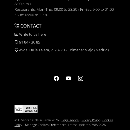
8:00 p.m.)
Restaurants: Mon-Thu: 09:00 to 23:30 / Fri-Sat: 9:00 to 01:00
/ Sun: 09:00 to 23:30
CONTACT
Write to us here
91 847 36 85
Avda. De la Tejera, 2. 28770 - Colmenar Viejo (Madrid)
© El Ventanal de la Sierra 2026 -
Legal notice
-
Privacy Policy
-
Cookies
Policy
-
Manage Cookies Preferences
. Latest update
07/08/2026