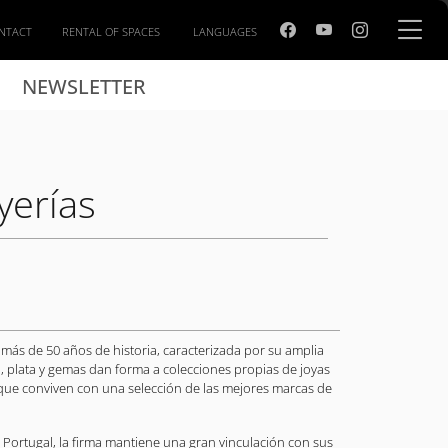
NTACT
RENTAL OF SPACES
LANGUAGES
NEWSLETTER
yerías
 más de 50 años de historia, caracterizada por su amplia
, plata y gemas dan forma a colecciones propias de joyas
que conviven con una selección de las mejores marcas de
Portugal, la firma mantiene una gran vinculación con sus