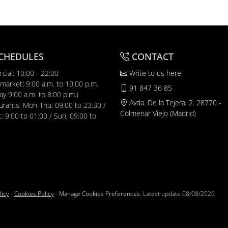
CHEDULES
CONTACT
cial: 10:00 - 22:00
Write to us here
market: 9:00 a.m. to 10:00 p.m.
91 847 36 85
y 9:00 a.m. to 8:00 p.m.)
Avda. De la Tejera, 2. 28770 -
urants: Mon-Thu: 09:00 to 23:30 /
Colmenar Viejo (Madrid)
t: 9:00 to 01:00 / Sun: 09:00 to
licy
-
Cookies Policy
-
Manage Cookies Preferences
. Latest update
08/08/2026