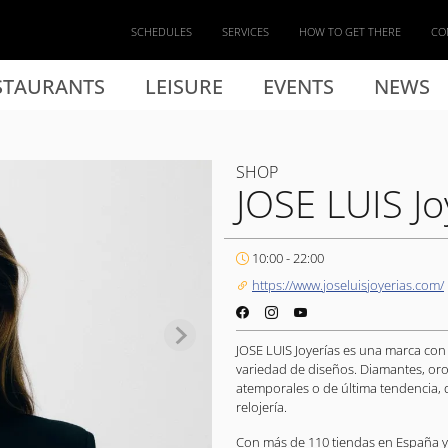
SCHEDULES
SERVICES
HOW TO GET THERE
CO
STAURANTS
LEISURE
EVENTS
NEWS
SHOP
JOSE LUIS Jo
10:00 - 22:00
https://www.joseluisjoyerias.com/
JOSE LUIS Joyerías es una marca con
variedad de diseños. Diamantes, oro
atemporales o de última tendencia, 
relojería.
Con más de 110 tiendas en España y 