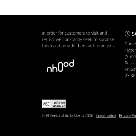
In order for customers to visit and
S
return, we constantly seek to surprise
Comer
them and provide them with emotions.
Hyper
(Sunda
Resta
Fri-Sa
23:30
© El Ventanal de la Sierra 2026 -
Legal notice
-
Privacy Po