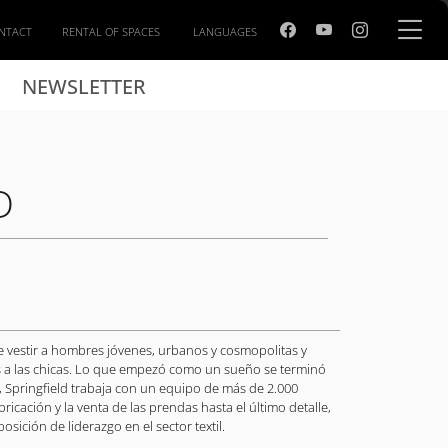
NTACT
RENTAL OF SPACES
LANGUAGES
NEWSLETTER
D
 vestir a hombres jóvenes, urbanos y cosmopolitas y
s a las chicas. Lo que empezó como un sueño se terminó
, Springfield trabaja con un equipo de más de 2.000
ricación y la venta de las prendas hasta el último detalle,
sición de liderazgo en el sector textil.