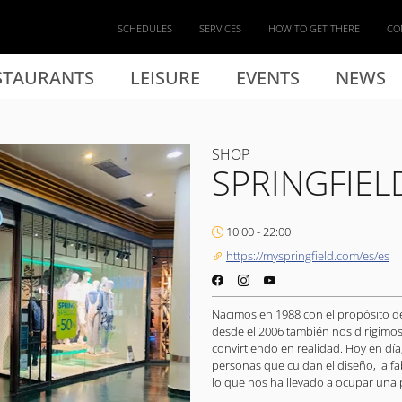
SCHEDULES
SERVICES
HOW TO GET THERE
CO
STAURANTS
LEISURE
EVENTS
NEWS
SHOP
SPRINGFIEL
10:00 - 22:00
https://myspringfield.com/es/es
Nacimos en 1988 con el propósito de
desde el 2006 también nos dirigimo
convirtiendo en realidad. Hoy en día
personas que cuidan el diseño, la fab
lo que nos ha llevado a ocupar una po