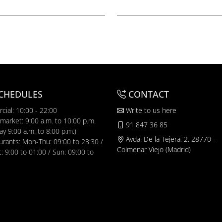
CHEDULES
CONTACT
cial: 10:00 - 22:00
Write to us here
market: 9:00 a.m. to 10:00 p.m.
91 847 36 85
y 9:00 a.m. to 8:00 p.m.)
Avda. De la Tejera, 2. 28770 -
urants: Mon-Thu: 09:00 to 23:30 /
Colmenar Viejo (Madrid)
t: 9:00 to 01:00 / Sun: 09:00 to