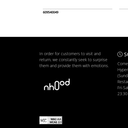
609540049
In order for customers to visit and
S
return, we constantly seek to surprise
Comer
them and provide them with emotions.
Hyper
(Sunda
Resta
Fri-Sa
23:30