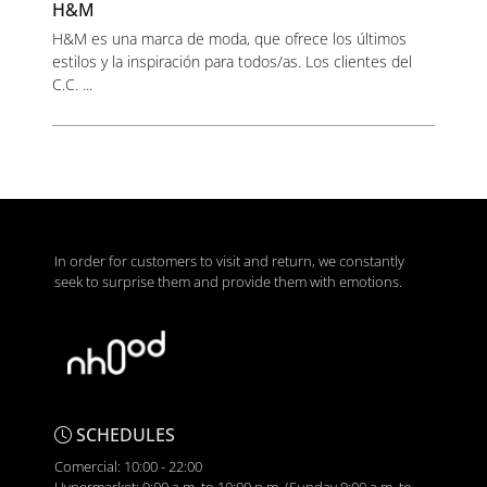
H&M
H&M es una marca de moda, que ofrece los últimos
estilos y la inspiración para todos/as. Los clientes del
C.C. ...
In order for customers to visit and return, we constantly
seek to surprise them and provide them with emotions.
SCHEDULES
Comercial: 10:00 - 22:00