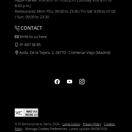
Hypermarket: 9:00 a.m. to 10:00 p.m. (Sunday 9:00 a.m. to
8:00 p.m.)
Restaurants: Mon-Thu: 09:00 to 23:30 / Fri-Sat: 9:00 to 01:00
/ Sun: 09:00 to 23:30
CONTACT
Write to us here
91 847 36 85
Avda. De la Tejera, 2. 28770 - Colmenar Viejo (Madrid)
© El Ventanal de la Sierra 2026 -
Legal notice
-
Privacy Policy
-
Cookies
Policy
-
Manage Cookies Preferences
. Latest update
08/08/2026