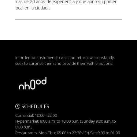
más de 20 años de experiencia y que abrió su primer
local en la ciudad...
In order for customers to visit and return, we constantly
seek to surprise them and provide them with emotions.
SCHEDULES
Comercial: 10:00 - 22:00
Hypermarket: 9:00 a.m. to 10:00 p.m. (Sunday 9:00 a.m. to
8:00 p.m.)
Restaurants: Mon-Thu: 09:00 to 23:30 / Fri-Sat: 9:00 to 01:00