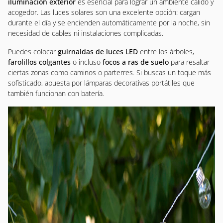
iluminación exterior
es esencial para lograr un ambiente cálido y
acogedor. Las luces solares son una excelente opción: cargan
durante el día y se encienden automáticamente por la noche, sin
necesidad de cables ni instalaciones complicadas.
Puedes colocar
guirnaldas de luces LED
entre los árboles,
farolillos colgantes
o incluso
focos a ras de suelo
para resaltar
ciertas zonas como caminos o parterres. Si buscas un toque más
sofisticado, apuesta por lámparas decorativas portátiles que
también funcionan con batería.