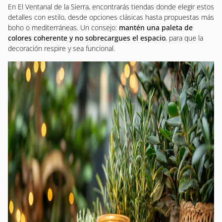
En El Ventanal de la Sierra, encontrarás tiendas donde elegir estos
detalles con estilo, desde opciones clásicas hasta propuestas más
boho o mediterráneas. Un consejo:
mantén una paleta de
colores coherente y no sobrecargues el espacio
, para que la
decoración respire y sea funcional.