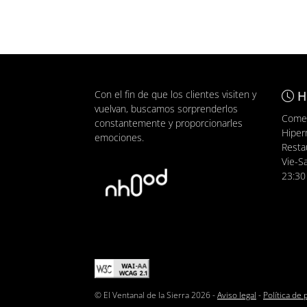
Con el fin de que los clientes visiten y
H
vuelvan, buscamos sorprenderlos
Comer
constantemente y proporcionarles
Hiper
emociones.
Resta
Vie-S
23:30
© El Ventanal de la Sierra 2026 -
Aviso legal
-
Política de 