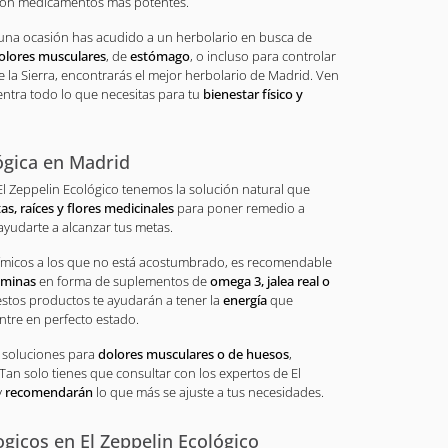
 con medicamentos más potentes.
una ocasión has acudido a un herbolario en busca de
olores musculares
, de
estómago
, o incluso para controlar
 la Sierra, encontrarás el mejor herbolario de Madrid. Ven
uentra todo lo que necesitas para tu
bienestar físico y
ógica en Madrid
El Zeppelin Ecológico tenemos la solución natural que
as, raíces y flores medicinales
para poner remedio a
ayudarte a alcanzar tus metas.
uímicos a los que no está acostumbrado, es recomendable
aminas
en forma de suplementos de
omega 3, jalea real o
stos productos te ayudarán a tener la
energía
que
ntre en perfecto estado.
n soluciones para
dolores musculares o de huesos
,
Tan solo tienes que consultar con los expertos de El
y
recomendarán
lo que más se ajuste a tus necesidades.
gicos en El Zeppelin Ecológico