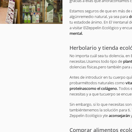
gracias a ellas que ahoracontamos
Estamos seguros de que en más de 
algúnremedio natural, ya sea para
d
tu estadode ánimo. En El Ventanal de
a visitar ElZeppelin Ecológico y enc
mental.
Herbolario y tienda ecol
No importa cuál sea tu dolencia, en 
necesitas.Usamos todo tipo de
plant
dolencias físicas,pero también para 
Antes de introducir en tu cuerpo q
probarmétodos naturales como
vit
proteínascomo el colágeno.
Todos e
necesitas y a que tucuerpo se encue
Sin embargo, si lo que necesitas so
tambiéntenemos la solución para ti. 
Zeppelin Ecológico yte
aconsejarán
Comprar alimentos ecolo