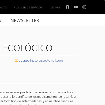
TACTO
ALQUILER DE ESPACIOS
IDIOMAS
S
NEWSLETTER
N ECOLÓGICO
elzeppelinecologico@gmail.com
edicina es una práctica que lleva en la humanidad casi
 desarrollo científico de los medicamentos, se recurría a
rar todo tipo de enfermedades, y en muchos casos, es