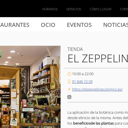
HORARIOS
SERVICIOS
CÓMO LLEGAR
CON
TAURANTES
OCIO
EVENTOS
NOTICIA
TIENDA
EL ZEPPELI
10:00 a 22:00
91 846 72 09
https://elzeppelinecologico.es/
La aplicación de la botánica como m
desde elinicio de la misma. Antes del
los
beneficiosde las plantas
para cu