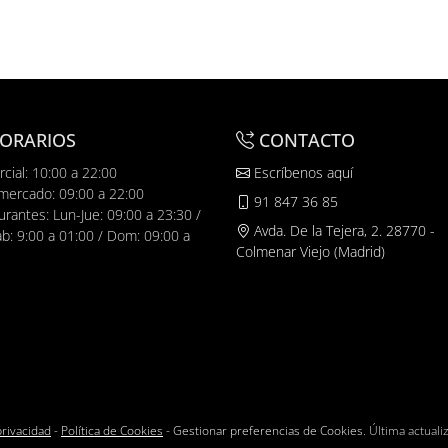
ORARIOS
CONTACTO
cial: 10:00 a 22:00
Escríbenos aquí
mercado: 09:00 a 22:00
91 847 36 85
urantes: Lun-Jue: 09:00 a 23:30 /
Avda. De la Tejera, 2. 28770 -
ab: 9:00 a 01:00 / Dom: 09:00 a
Colmenar Viejo (Madrid)
privacidad
-
Política de Cookies
-
Gestionar preferencias de Cookies
. Última actual