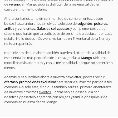
de
verano
, en Mango podrás disfrutar de la máxima calidad en
cualquier momento delaño.
Ahora contamos también con multitud de complementos, desde
bolsos hasta cinturones sin olvidartodo tipo de
colgantes
,
pulseras
,
anillos
y
pendientes
.
Gafas de sol
,
zapatos
y complementos parael
cabello que harán que tu outfit pase de ser simple a destacar por cada
detalle. No lo dudes más yvena visitarnos en El Ventanal de la Sierra y
no te arrepentirás
No te olvides de que ahora también pueden disfrutar de la calidad de
esta tienda los más pequeñosde la casa, gracias a
Mango Kids
. Los
modelitos más adorables y con la mejor calidad, porque no semerecen
menos.
Además, si te suscribes ahora a nuestra newsletter, podrás recibir
ofertas y promociones exclusivas
para sacarle el máximo partido a tus
compras. No solo esto, sino que también serás el primero enenterarte
de nuestros próximos
eventos
. Podrás venir a pasar el día con
nosotros y pasártelo engrande con amigos y familia y después ir de
compras en nuestra tienda Mango.