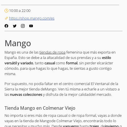
10:00 a 22:00
https://shop.mango.com/es
Mango
Mango es una de las
tiendas de ropa
femenina que más exporta en
España. Esto se debe a la altacalidad de sus prendas y a su
estilo
versátil y variado
, tanto
casual
como
formal
, sin perder elcarácter
cómodo, para que hagas lo que hagas, te sientas a gusto contigo
misma.
Por supuesto, no podía faltar en el centro comercial El Ventanal de la
Sierra la mejor tienda deMango. Ven tú misma a echarle a un vistazo a
las
nuevas colecciones
y disfruta de la mejor calidaddel mercado.
Tienda Mango en Colmenar Viejo
No importa si eres más de ropa casual o de ropa formal, vayas a donde
vayas en la tienda de Mangode Colmenar Viejo, encontrarás todo lo
que necesitas y mucho más. Desde
vaqueros
hasta
trajes
, de
invierno
o