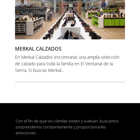
MERKAL CALZADOS
En Merkal Calzados encontrarás una amplia selección
de calzado para toda la familia en El Ventanal de la
Sierra. Si buscas Merkal...
Con el fin de que los clientes visiten y vuelvan, buscamos
sorprenderlos constantemente y proporcionarles
emociones.