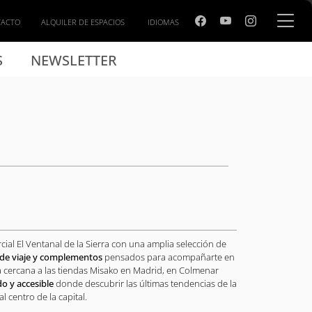
TACTO
ALQUILER DE ESPACIOS
IDIOMAS
S
NEWSLETTER
ial El Ventanal de la Sierra con una amplia selección de
s de viaje y complementos
pensados para acompañarte en
iva cercana a las tiendas Misako en Madrid, en Colmenar
o y accesible
donde descubrir las últimas tendencias de la
 centro de la capital.