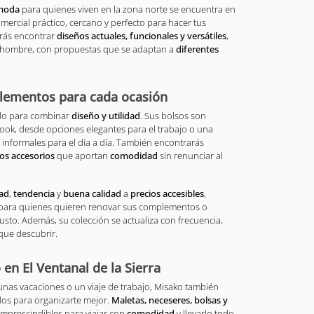
moda
para quienes viven en la zona norte se encuentra en
omercial práctico, cercano y perfecto para hacer tus
drás encontrar
diseños actuales, funcionales y versátiles
,
a hombre, con propuestas que se adaptan a
diferentes
lementos para cada ocasión
ado para combinar
diseño y utilidad
. Sus bolsos son
look, desde opciones elegantes para el trabajo o una
informales para el día a día. También encontrarás
ros accesorios
que aportan
comodidad
sin renunciar al
ad
,
tendencia
y
buena calidad
a
precios accesibles
,
 para quienes quieren renovar sus complementos o
usto. Además, su colección se actualiza con frecuencia,
que descubrir.
 en El Ventanal de la Sierra
nas vacaciones o un viaje de trabajo, Misako también
s para organizarte mejor.
Maletas, neceseres, bolsas y
imprescindibles para viajar con
comodidad
y llevarlo todo