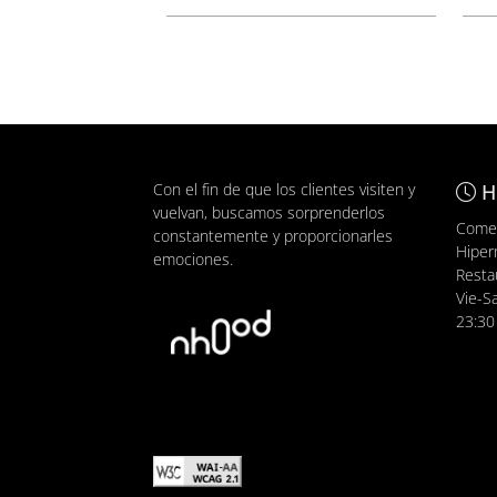
Con el fin de que los clientes visiten y
H
vuelvan, buscamos sorprenderlos
Comer
constantemente y proporcionarles
Hiper
emociones.
Resta
Vie-S
23:30