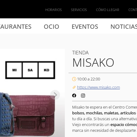
HORARIOS
SERVICIOS
CÓMO LLEGAR
CON
TAURANTES
OCIO
EVENTOS
NOTICIA
TIENDA
MISAKO
10:00 a 22:00
https://www.misako.com
Misako te espera en el Centro Comerc
bolsos, mochilas, maletas, artículo
tu día a día. Si buscas una alternat
Viejo encontrarás un
espacio cómod
marca sin necesidad de desplazarte al