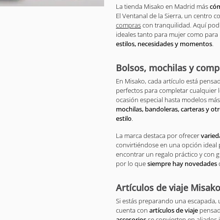
La tienda Misako en Madrid más
có
El Ventanal de la Sierra, un centro c
compras
con tranquilidad. Aquí po
ideales tanto para mujer como par
estilos, necesidades y momentos
.
Bolsos, mochilas y comp
En Misako, cada artículo está pens
perfectos para completar cualquier 
ocasión especial hasta modelos más 
mochilas, bandoleras, carteras y ot
estilo
.
La marca destaca por ofrecer
varied
convirtiéndose en una opción ideal
encontrar un regalo práctico y con g
por lo que
siempre hay novedades
Artículos de viaje Misako
Si estás preparando una escapada, u
cuenta con
artículos de viaje
pensado
accesorios
se convierten en aliados 