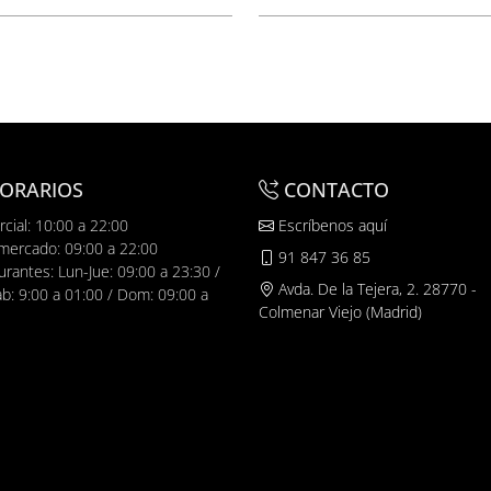
ORARIOS
CONTACTO
cial: 10:00 a 22:00
Escríbenos aquí
mercado: 09:00 a 22:00
91 847 36 85
urantes: Lun-Jue: 09:00 a 23:30 /
Avda. De la Tejera, 2. 28770 -
ab: 9:00 a 01:00 / Dom: 09:00 a
Colmenar Viejo (Madrid)