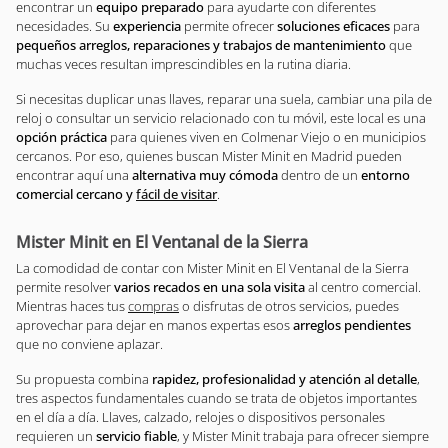
encontrar un
equipo preparado
para ayudarte con diferentes
necesidades. Su
experiencia
permite ofrecer
soluciones eficaces
para
pequeños arreglos, reparaciones y trabajos de mantenimiento
que
muchas veces resultan imprescindibles en la rutina diaria.
Si necesitas duplicar unas llaves, reparar una suela, cambiar una pila de
reloj o consultar un servicio relacionado con tu móvil, este local es una
opción práctica
para quienes viven en Colmenar Viejo o en municipios
cercanos. Por eso, quienes buscan Mister Minit en Madrid pueden
encontrar aquí una
alternativa muy cómoda
dentro de un
entorno
comercial cercano y
fácil de visitar
.
Mister Minit en El Ventanal de la Sierra
La comodidad de contar con Mister Minit en El Ventanal de la Sierra
permite resolver
varios recados en una sola visita
al centro comercial.
Mientras haces tus
compras
o disfrutas de otros servicios, puedes
aprovechar para dejar en manos expertas esos
arreglos pendientes
que no conviene aplazar.
Su propuesta combina
rapidez, profesionalidad y atención al detalle
,
tres aspectos fundamentales cuando se trata de objetos importantes
en el día a día. Llaves, calzado, relojes o dispositivos personales
requieren un
servicio fiable
, y Mister Minit trabaja para ofrecer siempre