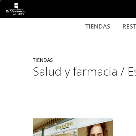
Ir al contenido principal
TIENDAS
RES
TIENDAS
Salud y farmacia / E
Listado de locales