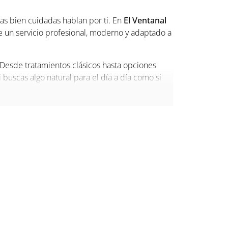
ñas bien cuidadas hablan por ti. En
El Ventanal
 un servicio profesional, moderno y adaptado a
 Desde tratamientos clásicos hasta opciones
 buscas algo natural para el día a día como si
 Sierra
ara quienes valoran la calidad, la higiene y el
anicura perfecta, según tu estilo, tu tipo de
on tus compras, recados o una merienda en
os.
tanal de la Sierra
. Una experiencia estética
como siempre has querido!