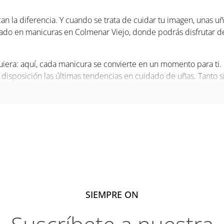
an la diferencia. Y cuando se trata de cuidar tu imagen, unas u
ado en manicuras en Colmenar Viejo, donde podrás disfrutar de
uiera: aquí, cada manicura se convierte en un momento para ti.
 disposición las últimas tendencias en cuidado de uñas. Tanto si
 especial, este es tu lugar.
ica en El Ventanal de la
, nuestro espacio de estética se convierte en la mejor opción p
ñas de Jade
, estará encantado de asesorarte para que elijas la m
tu día, darte ese cuidado que a veces postergas, y continuar c
 parte de tu
rutina diaria
, sin complicaciones ni desplazamient
SIEMPRE ON
acerte la manicura en Colmenar Viejo, ven a conocernos a
El Ven
tir un poquito mejor. ¡Te esperamos para que luzcas tus manos 