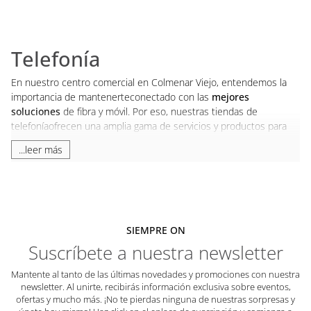
Telefonía
En nuestro centro comercial en Colmenar Viejo, entendemos la
importancia de mantenerteconectado con las
mejores
soluciones
de fibra y móvil. Por eso, nuestras tiendas de
telefoníaofrecen una amplia gama de servicios y productos para
que encuentres lo que necesitas al
mejorprecio
. Desde ofertas
...leer más
de fibra y móvil hasta las tarifas móviles más competitivas del
mercado,estamos aquí para ayudarte a elegir la opción perfecta
para tu hogar o negocio.
Las mejores tiendas de telefonía:
ofertas en fibra y móvil
SIEMPRE ON
Como nuestros clientes se merecen lo mejor, trabajamos con las
Suscríbete a nuestra newsletter
principales compañías de teléfono ycompañías de internet para
ofrecerte fibra óptica con velocidades ultrarrápidas y planes
Mantente al tanto de las últimas novedades y promociones con nuestra
flexibles.Entre nuestras tiendas destacan grandes potencias como
newsletter. Al unirte, recibirás información exclusiva sobre eventos,
ofertas y mucho más. ¡No te pierdas ninguna de nuestras sorpresas y
Movistar
,
Orange
o
Vodafone
. Con ellosencontrarás la más alta