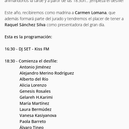
animándonos la tarde y a partir de las 18:30h… ¡empieza el desfile!
Este año, recibiremos como madrina a
Carmen Lomana
, que
además formará parte del jurado y tendremos el placer de tener a
Raquel Sánchez Silva
como presentadora del gran día.
Esta es la programación:
16:30 - DJ SET - Kiss FM
18:30 - Comienza el desfile:
Antonio Jiménez
Alejandro Merino Rodríguez
Alberto del Río
Alicia Lorenzo
Genesis Rosales
Gelareh H.Karimi
María Martínez
Laura Bermúdez
Vanesa Kasiyanova
Paola Barreto
Álvaro Tineo