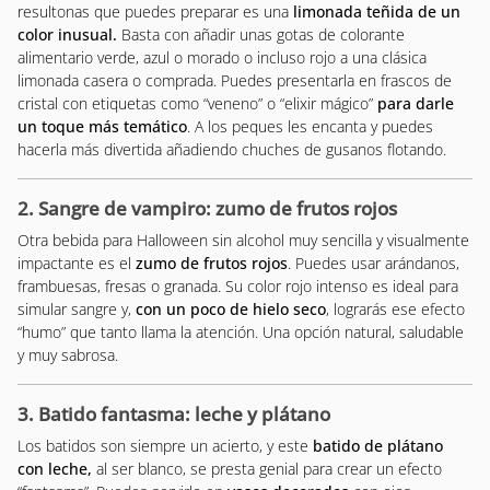
resultonas que puedes preparar es una
limonada teñida de un
color inusual.
Basta con añadir unas gotas de colorante
alimentario verde, azul o morado o incluso rojo a una clásica
limonada casera o comprada. Puedes presentarla en frascos de
cristal con etiquetas como “veneno” o “elixir mágico”
para darle
un toque más temático
. A los peques les encanta y puedes
hacerla más divertida añadiendo chuches de gusanos flotando.
2. Sangre de vampiro: zumo de frutos rojos
Otra bebida para Halloween sin alcohol muy sencilla y visualmente
impactante es el
zumo de frutos rojos
. Puedes usar arándanos,
frambuesas, fresas o granada. Su color rojo intenso es ideal para
simular sangre y,
con un poco de hielo seco
, lograrás ese efecto
“humo” que tanto llama la atención. Una opción natural, saludable
y muy sabrosa.
3. Batido fantasma: leche y plátano
Los batidos son siempre un acierto, y este
batido de plátano
con leche,
al ser blanco, se presta genial para crear un efecto