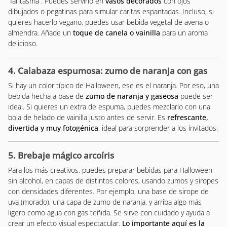
“fantasma”. Puedes servirlo en
vasos decorados
con ojos
dibujados o pegatinas para simular caritas espantadas. Incluso, si
quieres hacerlo vegano, puedes usar bebida vegetal de avena o
almendra. Añade un
toque de canela o vainilla
para un aroma
delicioso.
4. Calabaza espumosa: zumo de naranja con gas
Si hay un color típico de Halloween, ese es el naranja. Por eso, una
bebida hecha a base de
zumo de naranja y gaseosa
puede ser
ideal. Si quieres un extra de espuma, puedes mezclarlo con una
bola de helado de vainilla justo antes de servir. Es
refrescante,
divertida y muy fotogénica
, ideal para sorprender a los invitados.
5. Brebaje mágico arcoíris
Para los más creativos, puedes preparar bebidas para Halloween
sin alcohol, en capas de distintos colores, usando zumos y siropes
con densidades diferentes. Por ejemplo, una base de sirope de
uva (morado), una capa de zumo de naranja, y arriba algo más
ligero como agua con gas teñida. Se sirve con cuidado y ayuda a
crear un efecto visual espectacular.
Lo importante aquí es la