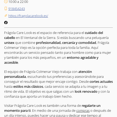
10:00 a 22:00
918454243
https://fragolacarelook.es/
Frágola Care Look es el espacio de referencia para el
cuidado del
cabello
en El Ventanal de la Sierra. Si estás buscando una peluquería
unisex
que combine
profesionalidad, cercanía y comodidad
, Frágola
Colmenar Viejo es la opción perfecta para toda la familia. Aquí
encontrarás un servicio pensado tanto para hombre como para mujer
y también para los más pequeños, en un
entorno agradable y
accesible
.
El equipo de Frágola Colmenar Viejo trabaja con
atención
personalizada
, escuchando tus preferencias y asesorándote para
conseguir el resultado que mejor encaje contigo. Desde
cortes actuales
hasta
estilos más clásicos
, cada servicio se adapta a tu imagen y a tu
ritmo de vida. El objetivo es que salgas con un
look renovado
y con la
confianza que aporta un trabajo bien hecho.
Visitar Frágola Care Look es también una forma de
regalarte un
momento para ti
. En medio de una jornada de
compras
o después de
un día intenso, puedes hacer una pausa y dedicar ese tiempo al