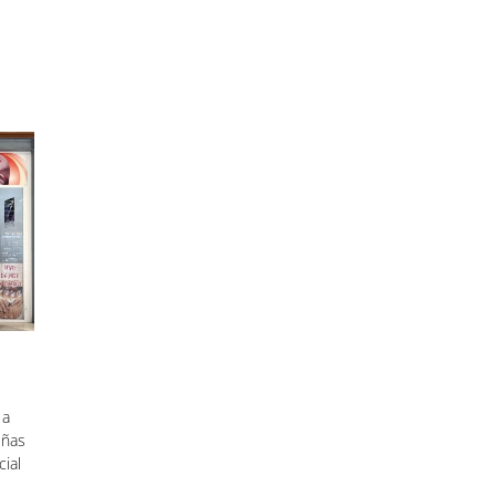
 a
Uñas
ial