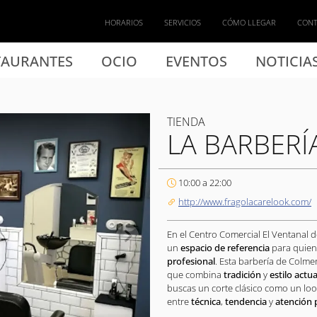
HORARIOS
SERVICIOS
CÓMO LLEGAR
CON
TAURANTES
OCIO
EVENTOS
NOTICIA
TIENDA
LA BARBER
10:00 a 22:00
http://www.fragolacarelook.com/
En el Centro Comercial El Ventanal d
un
espacio de referencia
para quie
profesional
. Esta barbería de Colme
que combina
tradición
y
estilo actua
buscas un corte clásico como un loo
entre
técnica
,
tendencia
y
atención 