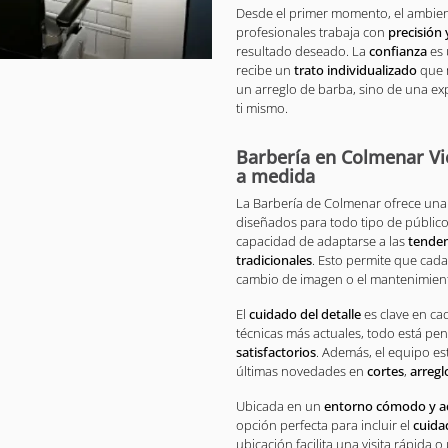
Desde el primer momento, el ambiente
profesionales trabaja con
precisión 
resultado deseado. La
confianza
es 
recibe un
trato individualizado
que m
un arreglo de barba, sino de una ex
ti mismo.
Barbería en Colmenar Vie
a medida
La Barbería de Colmenar ofrece un
diseñados para todo tipo de público
capacidad de adaptarse a las
tenden
tradicionales
. Esto permite que cad
cambio de imagen o el mantenimiento
El
cuidado del detalle
es clave en ca
técnicas más actuales, todo está pe
satisfactorios
. Además, el equipo es
últimas novedades en
cortes
,
arregl
Ubicada en un
entorno cómodo y ac
opción perfecta para incluir el
cuida
ubicación facilita una visita rápida