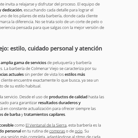
 invita a relajarse y disfrutar del proceso. El equipo de
y dedicación
, escuchando cada detalle para lograr el
uno de los pilares de esta barbería, donde cada cliente
arca la diferencia. No se trata solo de un corte de pelo o
periencia pensada para que salgas con la mejor versión de
jo: estilo, cuidado personal y atención
a
amplia gama de servicios
de peluquería y barbería
s. La barbería de Colmenar Viejo se caracteriza por su
cias actuales
sin perder de vista los
estilos más
a cliente encuentre exactamente lo que busca, ya sea un
 de su estilo habitual.
da servicio. Desde el uso de
productos de calidad
hasta las
nsado para garantizar
resultados duraderos y
tá en constante actualización para ofrecer siempre las
os de barba
y
tratamientos capilares
.
cesible
como
El Ventanal de la Sierra
, esta barbería es la
do personal
en tu rutina de
compras
o de
ocio
. Su
 o una sesión más completa, adaptándose al ritmo de cada