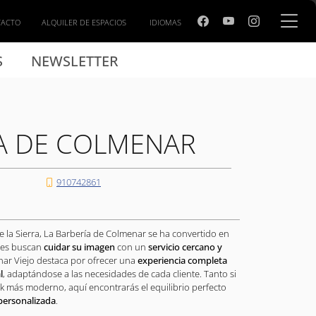
TACTO
ALQUILER DE ESPACIOS
IDIOMAS
S
NEWSLETTER
ÍA DE COLMENAR
910742861
e la Sierra, La Barbería de Colmenar se ha convertido en
nes buscan
cuidar su imagen
con un
servicio cercano y
nar Viejo destaca por ofrecer una
experiencia completa
l
, adaptándose a las necesidades de cada cliente. Tanto si
k más moderno, aquí encontrarás el equilibrio perfecto
personalizada
.