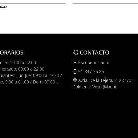
4243
ORARIOS
CONTACTO
cial: 10:00 a 22:00
Escríbenos aquí
mercado: 09:00 a 22:00
91 847 36 85
urantes: Lun-Jue: 09:00 a 23:30 /
Avda. De la Tejera, 2. 28770 -
ab: 9:00 a 01:00 / Dom: 09:00 a
Colmenar Viejo (Madrid)