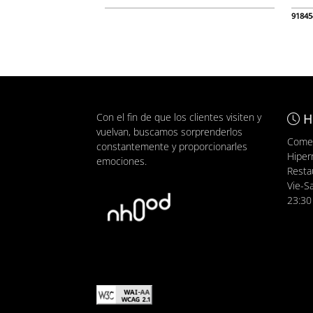
91845
Con el fin de que los clientes visiten y
H
vuelvan, buscamos sorprenderlos
Comer
constantemente y proporcionarles
Hiper
emociones.
Resta
Vie-S
23:30