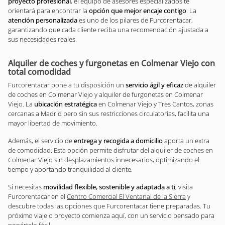
proyecto profesional
, el equipo de asesores especializados te
orientará para encontrar la
opción que mejor encaje contigo
. La
atención personalizada
es uno de los pilares de Furcorentacar,
garantizando que cada cliente reciba una recomendación ajustada a
sus necesidades reales.
Alquiler de coches y furgonetas en Colmenar Viejo con
total comodidad
Furcorentacar pone a tu disposición un
servicio ágil y eficaz
de alquiler
de coches en Colmenar Viejo y alquiler de furgonetas en Colmenar
Viejo. La
ubicación estratégica
en Colmenar Viejo y Tres Cantos, zonas
cercanas a Madrid pero sin sus restricciones circulatorias, facilita una
mayor libertad de movimiento.
Además, el servicio de
entrega y recogida a domicilio
aporta un extra
de comodidad. Esta opción permite disfrutar del alquiler de coches en
Colmenar Viejo sin desplazamientos innecesarios, optimizando el
tiempo y aportando tranquilidad al cliente.
Si necesitas
movilidad flexible, sostenible y adaptada a ti
, visita
Furcorentacar en el
Centro Comercial El Ventanal de la Sierra
y
descubre todas las opciones que Furcorentacar tiene preparadas. Tu
próximo viaje o proyecto comienza aquí, con un servicio pensado para