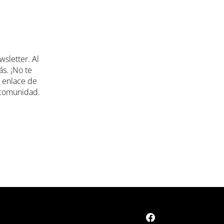
 que la decoración del exterior de tu casa sea
sletter. Al
encontrarás las piezas más originales a un
ás. ¡No te
l enlace de
a comunidad.
spera con nosotros.