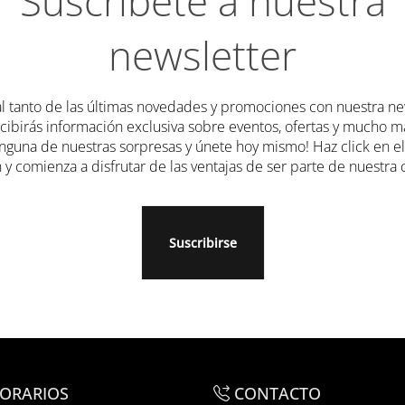
Suscríbete a nuestra
raglass
son expertos en
cerramientos y techosmóviles
, para
newsletter
sfrutar de tu jardín durante todo el año.
 El Ventanal
l tanto de las últimas novedades y promociones con nuestra new
r elementos decorativos, en
Vanguard
, estamosseguros de que 
ecibirás información exclusiva sobre eventos, ofertas y mucho m
nguna de nuestras sorpresas y únete hoy mismo! Haz click en e
 y comienza a disfrutar de las ventajas de ser parte de nuestr
comercial El Ventanal de la Sierra;
el hogar de tussueños te e
Suscribirse
ORARIOS
CONTACTO