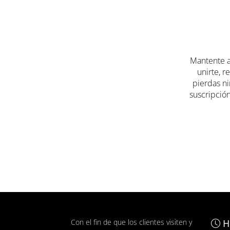
Si tienes
jardín
, no te preocupes, porque en
Cer
perfecta. Además, un cerramiento tepermitirá di
Moda para el hogar en
Mantente a
Aunque en todas estas tiendas puedes encontra
unirte, r
precio inigualable.
pierdas ni
suscripción
Compruébalo tú mismo y ven a visitar el centro 
Con el fin de que los clientes visiten y
H