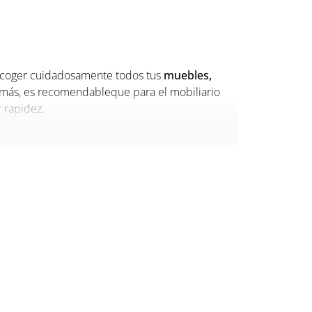
scoger cuidadosamente todos tus
muebles,
más, es recomendableque para el mobiliario
 rapidez.
s
con nosotros.
o contribuye a la decoración de tu casa. Por eso,
pla todas tus expectativas. La cama es una de
 que es la ideal parati.
r, y es que son expertos en ofrecerte la