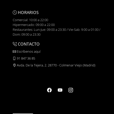
Ven a descubrir por qué somos una de las mejores farmacias en
Colmenar Viejo, Madrid. Te esperamos en el
Centro Comercial El
HORARIOS
Ventanal de la Sierra
, un espacio pensado para ti, donde salud y
bienestar se encuentran al alcance de tu mano. ¡Visítanos y siente
Comercial: 10:00 a 22:00
la diferencia!
Hipermercado: 09:00 a 22:00
Restaurantes: Lun-Jue: 09:00 a 23:30 / Vie-Sab: 9:00 a 01:00 /
Dom: 09:00 a 23:30
CONTACTO
Escríbenos aquí
91 847 36 85
Avda. De la Tejera, 2. 28770 - Colmenar Viejo (Madrid)