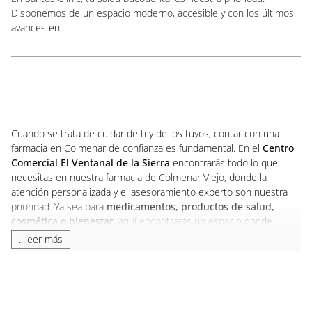
Disponemos de un espacio moderno, accesible y con los últimos
avances en...
Cuando se trata de cuidar de ti y de los tuyos, contar con una
farmacia en Colmenar de confianza es fundamental. En el
Centro
Comercial El Ventanal de la Sierra
encontrarás todo lo que
necesitas en
nuestra farmacia de Colmenar Viejo
, donde la
atención personalizada y el asesoramiento experto son nuestra
prioridad. Ya sea para
medicamentos, productos de salud,
cosmética o bienestar
, aquí encontrarás un espacio donde
resolver todas tus dudas y necesidades de forma cercana y
...leer más
profesional.
Si buscas farmacias en Colmenar Viejo, nuestra ubicación dentro
del centro comercial es perfecta para ti. Además, estamos muy
cerca de ti si buscas la farmacia Alcampo Colmenar Viejo, ya que