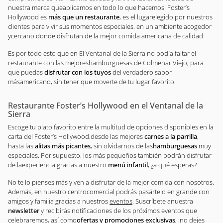
nuestra marca queaplicamos en todo lo que hacemos. Foster’s
Hollywood es
más que un restaurante
, es el lugarelegido por nuestros
clientes para vivir sus momentos especiales, en un ambiente acogedor
ycercano donde disfrutan de la mejor comida americana de calidad.
Es por todo esto que en El Ventanal de la Sierra no podía faltar el
restaurante con las mejoreshamburguesas de Colmenar Viejo, para
que puedas
disfrutar con los tuyos
del verdadero sabor
másamericano, sin tener que moverte de tu lugar favorito.
Restaurante Foster’s Hollywood en el Ventanal de la
Sierra
Escoge tu plato favorito entre la multitud de opciones disponibles en la
carta del Foster’s Hollywood,desde las mejores
carnes a la parrilla
,
hasta las
alitas más picantes
, sin olvidarnos de las
hamburguesas
muy
especiales. Por supuesto, los más pequeños también podrán disfrutar
de laexperiencia gracias a nuestro
menú infantil
, ¿a qué esperas?
No te lo pienses más y ven a disfrutar de la mejor comida con nosotros.
Además, en nuestro centrocomercial podrás pasártelo en grande con
amigos y familia gracias a nuestros
eventos
. Suscríbete anuestra
newsletter
y recibirás notificaciones de los próximos eventos que
celebraremos, así como
ofertas y promociones exclusivas
, ¡no dejes