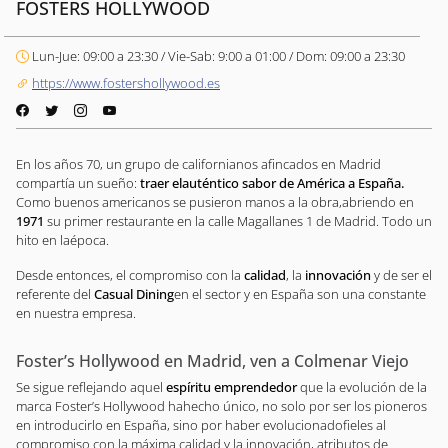
FOSTERS HOLLYWOOD
Lun-Jue: 09:00 a 23:30 / Vie-Sab: 9:00 a 01:00 / Dom: 09:00 a 23:30
https://www.fostershollywood.es
En los años 70, un grupo de californianos afincados en Madrid
compartía un sueño:
traer elauténtico sabor de América a España.
Como buenos americanos se pusieron manos a la obra,abriendo en
1971
su primer restaurante en la calle Magallanes 1 de Madrid. Todo un
hito en laépoca.
Desde entonces, el compromiso con la
calidad
, la
innovación
y de ser el
referente del
Casual Dining
en el sector y en España son una constante
en nuestra empresa.
Foster’s Hollywood en Madrid, ven a Colmenar Viejo
Se sigue reflejando aquel
espíritu emprendedor
que la evolución de la
marca Foster’s Hollywood hahecho único, no solo por ser los pioneros
en introducirlo en España, sino por haber evolucionadofieles al
compromiso con la máxima calidad y la innovación, atributos de