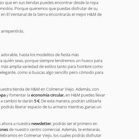
eso que en sus tiendas puedes encontrar desde la ropa
cómodos. Porque queremos que puedas disfrutar de su
en El Ventanal de la Sierra encontrarás el mejor H&M de
arrepentirás.
 adorable, hasta los modelitos de fiesta más
 quién seas, porque siempre tendremos un hueco para
la más amplia variedad de estilos tanto para hombre como
 elegante, como si buscas algo sencillo pero cómodo para
nuestra tienda de H&M en Colmenar Viejo. Además, con
ropa
y fomentar la
economía circular,
en H&M puedes llevar
 a cambio te darán
5 €.
De esta manera, podrán utilizarla
 podrás liberar espacio de tu armario mientras ganas un
es ahora a nuestra
newsletter
, podrás ser el primero en
iones
de nuestro centro comercial. Además, te enterarás
lebramos en Colmenar Viejo, los cuales podrás disfrutar