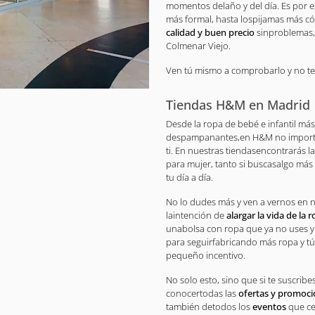
momentos delaño y del día. Es por 
más formal, hasta lospijamas más 
calidad y buen precio
sinproblemas, 
Colmenar Viejo.
Ven tú mismo a comprobarlo y no te 
Tiendas H&M en Madrid
Desde la ropa de bebé e infantil más
despampanantes,en H&M no importa
ti. En nuestras tiendasencontrarás 
para mujer, tanto si buscasalgo más
tu día a día.
No lo dudes más y ven a vernos en 
laintención de
alargar la vida de la 
unabolsa con ropa que ya no uses y
para seguirfabricando más ropa y tú
pequeño incentivo.
No solo esto, sino que si te suscrib
conocertodas las
ofertas y promoc
también detodos los
eventos
que ce