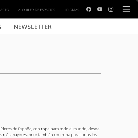
TACTO
ALQUILER DE ESPACIOS
IDIOMAS
S
NEWSLETTER
íderes de España, con ropa para todo el mundo, desde
os más mayores, pero también con ropa para todos los