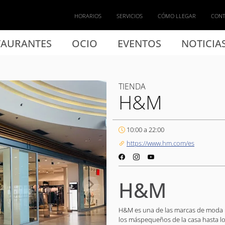
HORARIOS
SERVICIOS
CÓMO LLEGAR
CON
TAURANTES
OCIO
EVENTOS
NOTICIA
TIENDA
H&M
10:00 a 22:00
https://www.hm.com/es
H&M
H&M es una de las marcas de moda l
los máspequeños de la casa hasta l